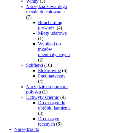
Winny
(3)
Narzędzia z twardego
metalu do całowania
(7)
Boucharding
prowadzi
(4)
Młoty udarowe
(1)
Wybijaki do
młotów
pneumatycznych
(2)
Szlifierki
(10)
Elektrownie
(6)
Pneumatyczny
(4)
Narzędzie do pomiaru
połysku
(1)
Uchwyty ściernic
(9)
Do maszyn do
obróbki kamienia
(3)
Do maszyn
ręcznych
(6)
Narzędzia do