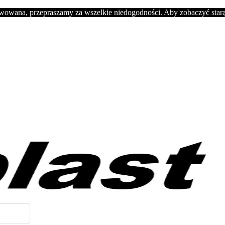
rwowana, przepraszamy za wszelkie niedogodności. Aby zobaczyć starą