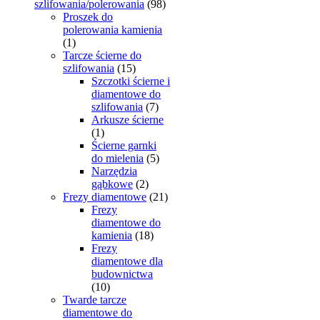
szlifowania/polerowania
(98)
Proszek do
polerowania kamienia
(1)
Tarcze ścierne do
szlifowania
(15)
Szczotki ścierne i
diamentowe do
szlifowania
(7)
Arkusze ścierne
(1)
Ścierne garnki
do mielenia
(5)
Narzędzia
gąbkowe
(2)
Frezy diamentowe
(21)
Frezy
diamentowe do
kamienia
(18)
Frezy
diamentowe dla
budownictwa
(10)
Twarde tarcze
diamentowe do