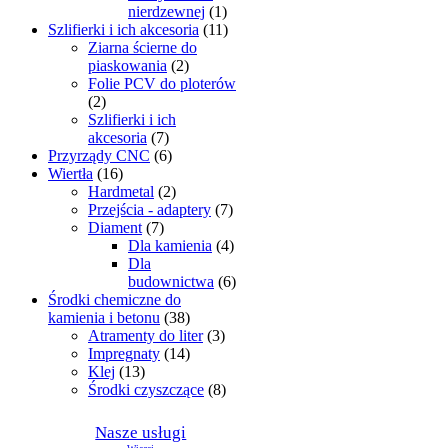
nierdzewnej
(1)
Szlifierki i ich akcesoria
(11)
Ziarna ścierne do
piaskowania
(2)
Folie PCV do ploterów
(2)
Szlifierki i ich
akcesoria
(7)
Przyrządy CNC
(6)
Wiertła
(16)
Hardmetal
(2)
Przejścia - adaptery
(7)
Diament
(7)
Dla kamienia
(4)
Dla
budownictwa
(6)
Środki chemiczne do
kamienia i betonu
(38)
Atramenty do liter
(3)
Impregnaty
(14)
Klej
(13)
Środki czyszczące
(8)
Nasze usługi