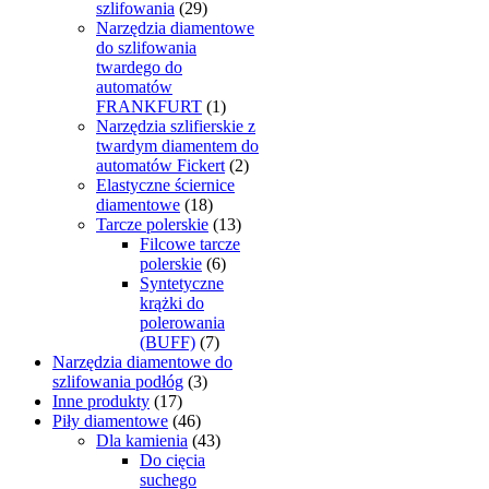
szlifowania
(29)
Narzędzia diamentowe
do szlifowania
twardego do
automatów
FRANKFURT
(1)
Narzędzia szlifierskie z
twardym diamentem do
automatów Fickert
(2)
Elastyczne ściernice
diamentowe
(18)
Tarcze polerskie
(13)
Filcowe tarcze
polerskie
(6)
Syntetyczne
krążki do
polerowania
(BUFF)
(7)
Narzędzia diamentowe do
szlifowania podłóg
(3)
Inne produkty
(17)
Piły diamentowe
(46)
Dla kamienia
(43)
Do cięcia
suchego