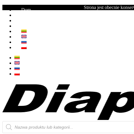
Strona jest obecnie konse
Dom
Katalog
Usługi
Łączność
Wyszukiwanie
produktów