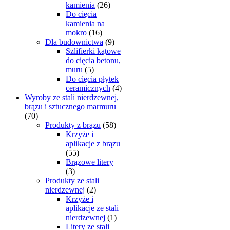
kamienia
(26)
Do cięcia
kamienia na
mokro
(16)
Dla budownictwa
(9)
Szlifierki kątowe
do cięcia betonu,
muru
(5)
Do cięcia płytek
ceramicznych
(4)
Wyroby ze stali nierdzewnej,
brązu i sztucznego marmuru
(70)
Produkty z brązu
(58)
Krzyże i
aplikacje z brązu
(55)
Brązowe litery
(3)
Produkty ze stali
nierdzewnej
(2)
Krzyże i
aplikacje ze stali
nierdzewnej
(1)
Litery ze stali