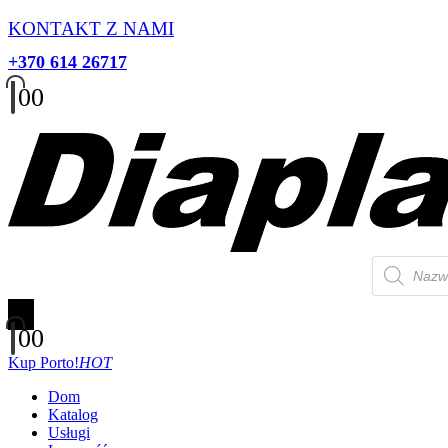
KONTAKT Z NAMI
+370 614 26717
0
0
Wyszukiwa
produktów
0
0
Kup Porto!
HOT
Dom
Katalog
Usługi