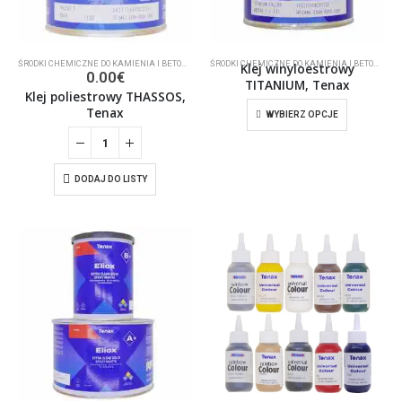
ŚRODKI CHEMICZNE DO KAMIENIA I BETONU
,
KLEJ
ŚRODKI CHEMICZNE DO KAMIENIA I BETONU
,
KL
Klej winyloestrowy
0.00
€
TITANIUM, Tenax
Klej poliestrowy THASSOS,
Tenax
WYBIERZ OPCJE
DODAJ DO LISTY