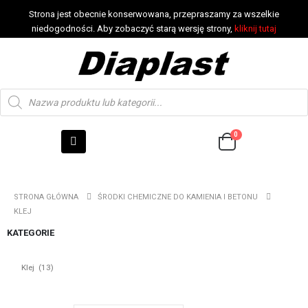
Strona jest obecnie konserwowana, przepraszamy za wszelkie
niedogodności. Aby zobaczyć starą wersję strony,
kliknij tutaj
0
STRONA GŁÓWNA
ŚRODKI CHEMICZNE DO KAMIENIA I BETONU
KLEJ
KATEGORIE