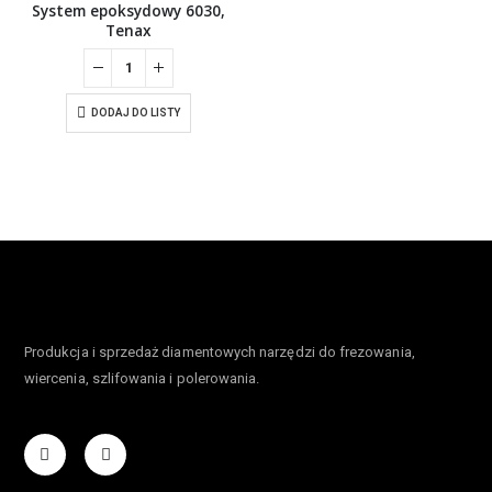
System epoksydowy 6030,
Tenax
DODAJ DO LISTY
Produkcja i sprzedaż diamentowych narzędzi do frezowania,
wiercenia, szlifowania i polerowania.