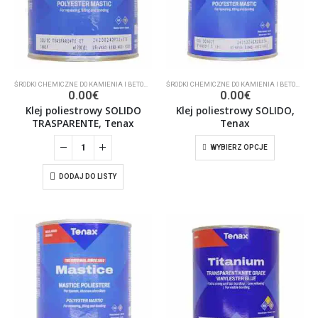
ŚRODKI CHEMICZNE DO KAMIENIA I BETONU
,
KLEJ
ŚRODKI CHEMICZNE DO KAMIENIA I BETONU
,
KL
0.00
€
0.00
€
Klej poliestrowy SOLIDO
Klej poliestrowy SOLIDO,
TRASPARENTE, Tenax
Tenax
WYBIERZ OPCJE
DODAJ DO LISTY