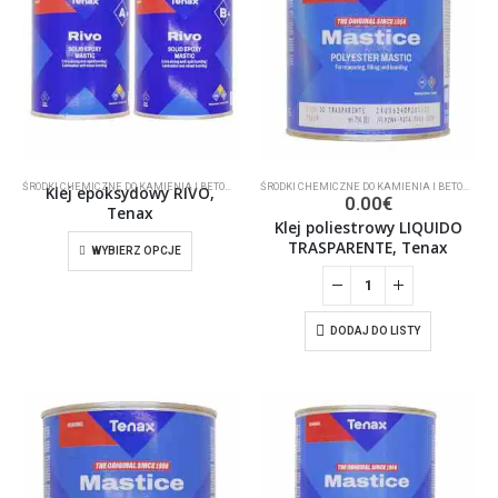
ŚRODKI CHEMICZNE DO KAMIENIA I BETONU
,
KLEJ
ŚRODKI CHEMICZNE DO KAMIENIA I BETONU
,
KL
Klej epoksydowy RIVO,
0.00
€
Tenax
Klej poliestrowy LIQUIDO
TRASPARENTE, Tenax
WYBIERZ OPCJE
DODAJ DO LISTY