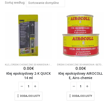
Sortuj według:
KLEJ
,
ŚRODKI CHEMICZNE DO KAMIENIA I BETONU
ŚRODKI CHEMICZNE DO KAMIENIA I BETONU
,
KL
0.00
€
0.00
€
Klej epoksydowy 2-K QUICK
Klej epoksydowy AIROCOLL
14 ml
E, Airo-chemie
DODAJ DO LISTY
DODAJ DO LISTY