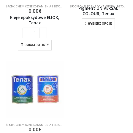
ŚRODKI CHEMICZNE DO KAMIENIA I BETONU
,
KLEJ
ŚRODKI CHEMICZNE DO KAMIENIA I BETONU
,
KL
Pigment UNIVERSAL
0.00
€
COLOUR, Tenax
Kleje epoksydowe ELIOX,
Tenax
WYBIERZ OPCJE
DODAJ DO LISTY
ŚRODKI CHEMICZNE DO KAMIENIA I BETONU
,
KLEJ
0.00
€