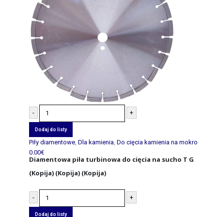
-
+
Dodaj do listy
Piły diamentowe
,
Dla kamienia
,
Do cięcia kamienia na mokro
0.00
€
Diamentowa piła turbinowa do cięcia na sucho T G
(Kopija) (Kopija) (Kopija)
-
+
Dodaj do listy