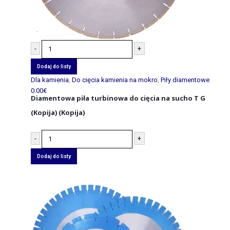
-
+
Dodaj do listy
Dla kamienia
,
Do cięcia kamienia na mokro
,
Piły diamentowe
0.00
€
Diamentowa piła turbinowa do cięcia na sucho T G
(Kopija) (Kopija)
-
+
Dodaj do listy