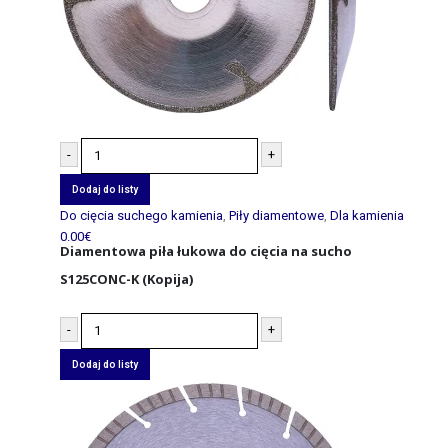
-
+
Dodaj do listy
Do cięcia suchego kamienia
,
Piły diamentowe
,
Dla kamienia
0.00
€
Diamentowa piła łukowa do cięcia na sucho
S125CONC-K (Kopija)
-
+
Dodaj do listy