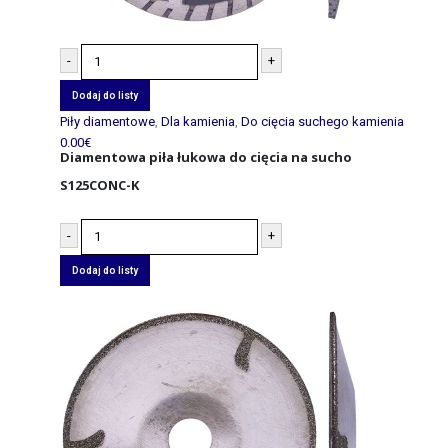
-
+
Dodaj do listy
Piły diamentowe
,
Dla kamienia
,
Do cięcia suchego kamienia
0.00
€
Diamentowa piła łukowa do cięcia na sucho
S125CONC-K
-
+
Dodaj do listy