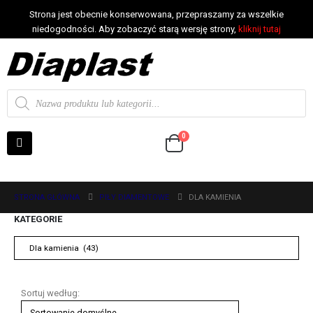
Strona jest obecnie konserwowana, przepraszamy za wszelkie
niedogodności. Aby zobaczyć starą wersję strony,
kliknij tutaj
0
STRONA GŁÓWNA
PIŁY DIAMENTOWE
DLA KAMIENIA
KATEGORIE
Sortuj według: