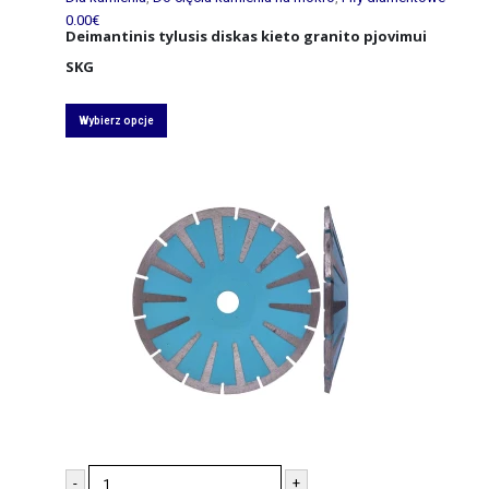
0.00
€
Deimantinis tylusis diskas kieto granito pjovimui
SKG
Wybierz opcje
-
+