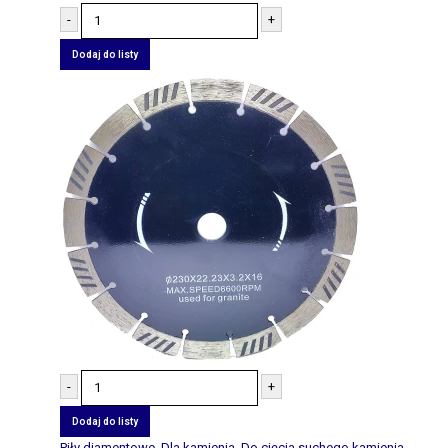
-
+
Dodaj do listy
-
+
Dodaj do listy
Piły diamentowe
,
Dla kamienia
,
Do cięcia suchego kamienia