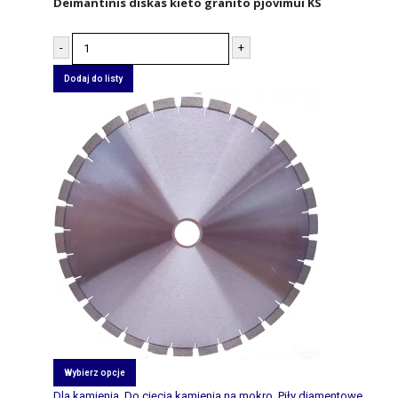
Deimantinis diskas kieto granito pjovimui KS
-
+
Dodaj do listy
Wybierz opcje
Dla kamienia
,
Do cięcia kamienia na mokro
,
Piły diamentowe