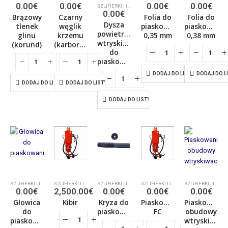
0.00
€
0.00
€
0.00
€
0.00
€
SZLIFIERKI I ICH AKCESORIA
,
SZLIFIERKI I ICH AKCESORIA
0.00
€
Brązowy
Czarny
Folia do
Folia do
Dysza
tlenek
węglik
piaskowania
piaskowania
powietrzna
glinu
krzemu
0,35 mm
0,38 mm
wtryskiwacza
(korund)
(karborund)
do
piaskowania
DODAJ DO LISTY
DODAJ DO L
DODAJ DO LISTY
DODAJ DO LISTY
DODAJ DO LISTY
SZLIFIERKI I ICH AKCESORIA
,
SZLIFIERKI I ICH AKCESORIA
SZLIFIERKI I ICH AKCESORIA
,
SZLIFIERKI I ICH AKCESORIA
SZLIFIERKI I ICH AKCESORIA
,
SZLIFIERKI I ICH AKCESORIA
SZLIFIERKI I ICH AKCESORIA
,
SZLIFIER
SZLIFIERKI I ICH AKCESORIA
0.00
€
2,500.00
€
0.00
€
0.00
€
0.00
€
Głowica
Kibir
Kryza do
Piaskowanie
Piaskowanie
do
piaskowania
FC
obudowy
piaskowania
wtryskiwacza