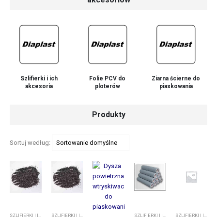
Szlifierki i ich
Folie PCV do
Ziarna ścierne do
akcesoria
ploterów
piaskowania
Produkty
Sortuj według:
SZLIFIERKI I ICH AKCESORIA
,
ZIARNA ŚCIERNE DO PIASKOWANIA
SZLIFIERKI I ICH AKCESORIA
,
ZIARNA ŚCIERNE DO PIASKOWANIA
SZLIFIERKI I ICH AKCESORIA
,
FOLIE PC
SZLIFIERKI I ICH AKCESORIA