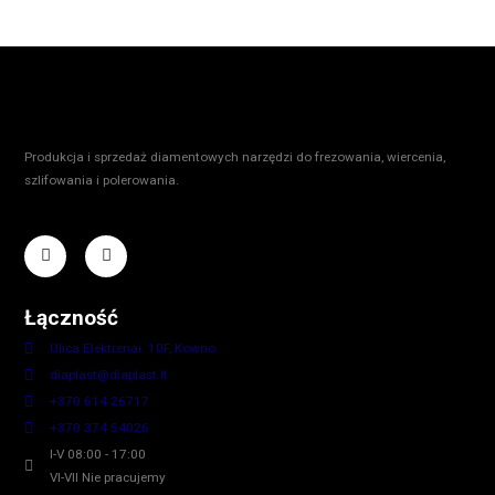
Produkcja i sprzedaż diamentowych narzędzi do frezowania, wiercenia,
szlifowania i polerowania.
Łączność
Ulica Elektrenai. 10F, Kowno
diaplast@diaplast.lt
+370 614 26717
+370 374 54026
I-V 08:00 - 17:00
VI-VII Nie pracujemy