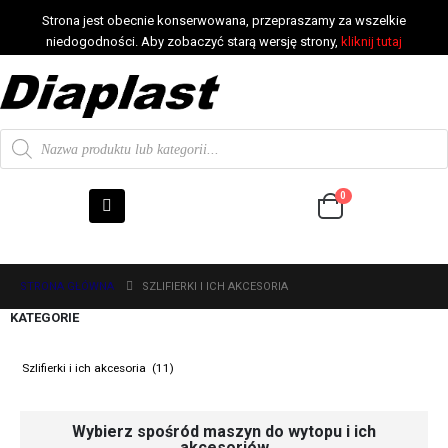
Strona jest obecnie konserwowana, przepraszamy za wszelkie
niedogodności. Aby zobaczyć starą wersję strony,
kliknij tutaj
0
STRONA GŁÓWNA
SZLIFIERKI I ICH AKCESORIA
KATEGORIE
Wybierz spośród maszyn do wytopu i ich
akcesoriów