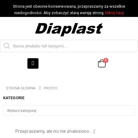
Strona jest obecnie konserwowana, przepraszamy za wszelkie
niedogodności. Aby zobaczyć starą wersję strony,
kliknij tutaj
0
STRONA GŁÓWNA
PROSTO
KATEGORIE
Przepraszamy, ale nic nie znaleziono... :(