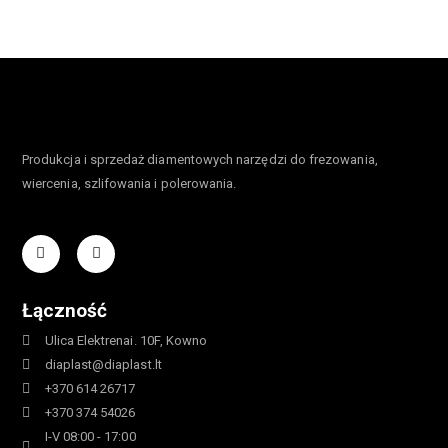
Produkcja i sprzedaż diamentowych narzędzi do frezowania,
wiercenia, szlifowania i polerowania.
Łączność
Ulica Elektrenai. 10F, Kowno
diaplast@diaplast.lt
+370 614 26717
+370 374 54026
I-V 08:00 - 17:00